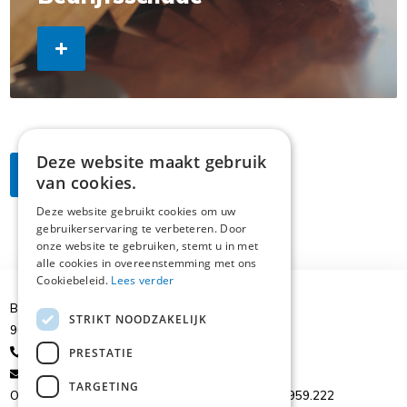
Deze website maakt gebruik
Meer info? Contacteer ons
van cookies.
Deze website gebruikt cookies om uw
gebruikerservaring te verbeteren. Door
onze website te gebruiken, stemt u in met
alle cookies in overeenstemming met ons
Cookiebeleid.
Lees verder
Brusselsesteenweg 39
STRIKT NOODZAKELIJK
9050 Ledeberg
+32 9/224.43.77
PRESTATIE
gail@starinsurance.be
TARGETING
ON: 0844.017.982 - ON. 0436.740.718 - ON. 0473.959.222