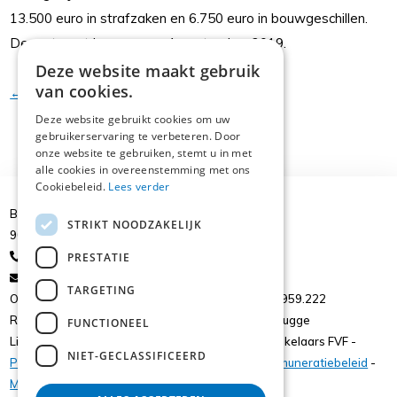
13.500 euro in strafzaken en 6.750 euro in bouwgeschillen.
De wet gaat in voege op 1 september 2019.
Deze website maakt gebruik
van cookies.
← Terug
Deze website gebruikt cookies om uw
gebruikerservaring te verbeteren. Door
onze website te gebruiken, stemt u in met
alle cookies in overeenstemming met ons
Cookiebeleid.
Lees verder
Brusselsesteenweg 39
STRIKT NOODZAKELIJK
9050 Ledeberg
+32 9/224.43.77
PRESTATIE
gail@starinsurance.be
TARGETING
ON: 0844.017.982 - ON. 0436.740.718 - ON. 0473.959.222
RPR. Gent afdeling Gent / RPR Brugge afdeling Brugge
FUNCTIONEEL
Lid van de beroepsfederatie voor verzekeringsmakelaars FVF -
NIET-GECLASSIFICEERD
Privacy
-
Polisvoorwaarden
-
Duurzaamheid
-
Remuneratiebeleid
-
Maatschappijen
-
Assurmifid
-
Cookies