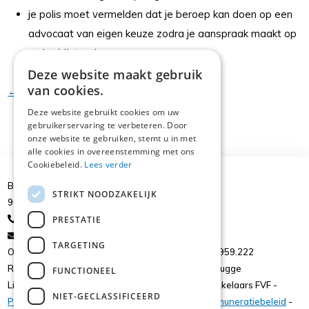
je polis moet vermelden dat je beroep kan doen op een
advocaat van eigen keuze zodra je aanspraak maakt op
rechtsbijstand
Deze website maakt gebruik
van cookies.
← Terug
Deze website gebruikt cookies om uw
gebruikerservaring te verbeteren. Door
onze website te gebruiken, stemt u in met
alle cookies in overeenstemming met ons
Cookiebeleid.
Lees verder
Brusselsesteenweg 39
STRIKT NOODZAKELIJK
9050 Ledeberg
+32 9/224.43.77
PRESTATIE
gail@starinsurance.be
TARGETING
ON: 0844.017.982 - ON. 0436.740.718 - ON. 0473.959.222
RPR. Gent afdeling Gent / RPR Brugge afdeling Brugge
FUNCTIONEEL
Lid van de beroepsfederatie voor verzekeringsmakelaars FVF -
NIET-GECLASSIFICEERD
Privacy
-
Polisvoorwaarden
-
Duurzaamheid
-
Remuneratiebeleid
-